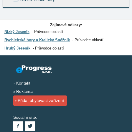
Zajímavé odkazy:
Nízký Jeseník
Průvodce oblastí
Rychlebské hory a Kralický Sněžník
Průvodce oblastí
Hrubý Jeseník
Průvodce oblastí
Kontakt
Reklama
Přidat ubytovací zařízení
Sociální sítě: