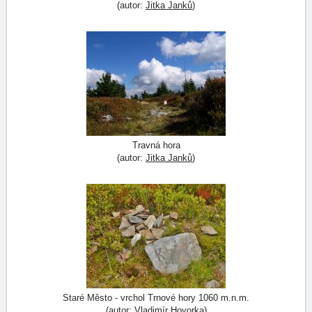
(autor:
Jitka Janků
)
Travná hora
(autor:
Jitka Janků
)
Staré Město - vrchol Trnové hory 1060 m.n.m.
(autor:
Vladimír Hovorka
)