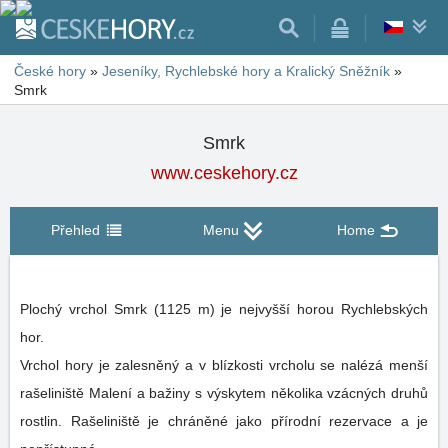
České hory
»
Jeseníky, Rychlebské hory a Kralický Sněžník
»
Smrk
Smrk
www.ceskehory.cz
Přehled
Menu
Home
Plochý vrchol Smrk (1125 m) je nejvyšší horou Rychlebských
hor.
Vrchol hory je zalesněný a v blízkosti vrcholu se nalézá menší
rašeliniště Malení a bažiny s výskytem několika vzácných druhů
rostlin. Rašeliniště je chráněné jako přírodní rezervace a je