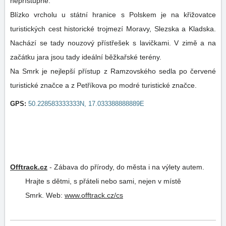
nepřístupné.
Blízko vrcholu u státní hranice s Polskem je na křižovatce
turistických cest historické trojmezí Moravy, Slezska a Kladska.
Nachází se tady nouzový přístřešek s lavičkami. V zimě a na
začátku jara jsou tady ideální běžkařské terény.
Na Smrk je nejlepší přístup z Ramzovského sedla po červené
turistické značce a z Petříkova po modré turistické značce.
GPS:
50.228583333333N, 17.033388888889E
Offtrack.cz
-
Zábava do přírody, do města i na výlety autem.
Hrajte s dětmi, s přáteli nebo sami, nejen v místě
Smrk.
Web:
www.offtrack.cz/cs